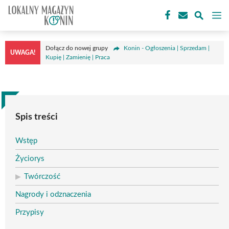
Przejdź
M
do
treści
Dołącz do nowej grupy
Konin - Ogłoszenia | Sprzedam |
UWAGA!
Kupię | Zamienię | Praca
Spis treści
Wstęp
Życiorys
Twórczość
Nagrody i odznaczenia
Przypisy