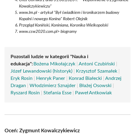
Głos Górnika z dnia 31.08.2020 r. - "Wspomnienie o Zygmuncie
Kowalczykiewiczu"
www.lm.pl - artykuł "Był świadkiem i kronikarzem budowy
Kopalni i nowego Konina" Robert Olejnik
Przegląd Koniński, Koniniana, Koronika Wielkopolski
www.csw2020.com.pl> biogramy
Pozostali ludzie w kategorii "Nauka i
edukacja":
Bożena Mikołajczyk
|
Antoni Czubiński
|
Józef Lewandowski (historyk)
|
Krzysztof Szamałek
|
Eryk Rosin
|
Henryk Paner
|
Konrad Białecki
|
Andrzej
Dragan
|
Włodzimierz Sznajder
|
Błażej Osowski
|
Ryszard Rosin
|
Stefania Esse
|
Paweł Antkowiak
Oceń: Zygmunt Kowalczykiewicz