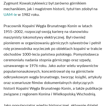
Zygmunt Kowalczykiewicz był zarówno górnikiem
mechanikiem, jak i magistrem historii, tytuł ten zdobył na
UAM-ie
w 1982 roku.
Pracownik Kopalni Węgla Brunatnego Konin w latach
1955–2002, rozpoczął swoją karierę na stanowisku
maszynisty lokomotywy elektrycznej. Był również
pionierem w organizowaniu górniczych sylwestrów i pełnił
rolę przewodnika wycieczek po obiektach kopalni w trakcie
obchodów 1000-lecia państwa polskiego. Pomysłodawca
ceremoniału nadania stopnia górniczego oraz szpady,
uznawanego w 1976 roku. Jako autor wielu wydawnictw
popularnonaukowych, koncentrował się na górnictwie
odkrywkowym węgla brunatnego, tworząc książki, artykuły
oraz scenariusze filmów dokumentalnych dotyczących
historii Kopalni Węgla Brunatnego Konin, a także publikacje
związane z regionem Konina i Wielkopolską Wschodnią.
Jako popularyzator wiedzy historycznej, aktywnie działał