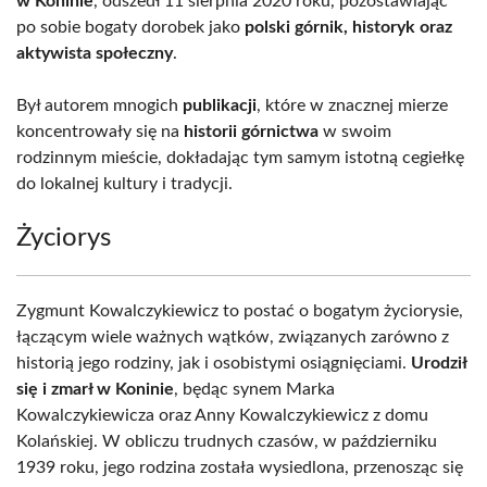
w Koninie
, odszedł 11 sierpnia 2020 roku, pozostawiając
po sobie bogaty dorobek jako
polski górnik, historyk oraz
aktywista społeczny
.
Był autorem mnogich
publikacji
, które w znacznej mierze
koncentrowały się na
historii górnictwa
w swoim
rodzinnym mieście, dokładając tym samym istotną cegiełkę
do lokalnej kultury i tradycji.
Życiorys
Zygmunt Kowalczykiewicz to postać o bogatym życiorysie,
łączącym wiele ważnych wątków, związanych zarówno z
historią jego rodziny, jak i osobistymi osiągnięciami.
Urodził
się i zmarł w Koninie
, będąc synem Marka
Kowalczykiewicza oraz Anny Kowalczykiewicz z domu
Kolańskiej. W obliczu trudnych czasów, w październiku
1939 roku, jego rodzina została wysiedlona, przenosząc się