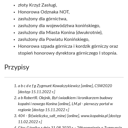
złoty Krzyż Zasługi,
Honorowa Odznaka NOT,
zasłużony dla górnictwa,
zasłużony dla województwa konińskiego,
zasłużony dla Miasta Konina (dwukrotnie),
zasłużony dla Powiatu Konińskiego,
Honorowa szpada górnicza i kordzik górniczy oraz
stopień honorowy dyrektora górniczego I stopnia.
Przypisy
a b c d e f g Zygmunt Kowalczykiewicz [online], CSW2020
[dostęp 15.11.2022 r.]
a b RobertR. Olejnik, Był świadkiem i kronikarzem budowy
kopalni i nowego Konina [online], LM.pl - pierwszy portal w
regionie [dostęp 15.11.2022 r.]
404 - $t(wieliczka_salt_mine) [online], www.kopalnia.pl [dostęp
11.02.2022 r.]