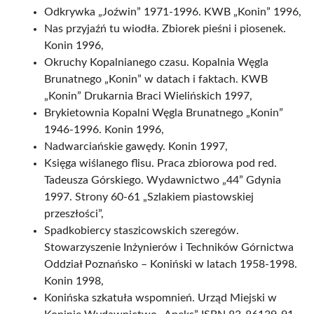
Odkrywka „Joźwin” 1971-1996. KWB „Konin” 1996,
Nas przyjaźń tu wiodła. Zbiorek pieśni i piosenek.
Konin 1996,
Okruchy Kopalnianego czasu. Kopalnia Węgla
Brunatnego „Konin” w datach i faktach. KWB
„Konin” Drukarnia Braci Wielińskich 1997,
Brykietownia Kopalni Węgla Brunatnego „Konin”
1946-1996. Konin 1996,
Nadwarciańskie gawędy. Konin 1997,
Księga wiślanego flisu. Praca zbiorowa pod red.
Tadeusza Górskiego. Wydawnictwo „44” Gdynia
1997. Strony 60-61 „Szlakiem piastowskiej
przeszłości”,
Spadkobiercy staszicowskich szeregów.
Stowarzyszenie Inżynierów i Techników Górnictwa
Oddział Poznańsko – Koniński w latach 1958-1998.
Konin 1998,
Konińska szkatuła wspomnień. Urząd Miejski w