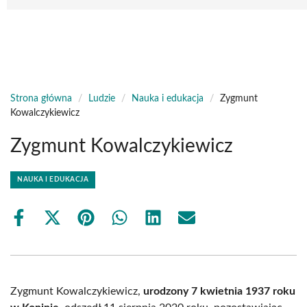
Strona główna
/
Ludzie
/
Nauka i edukacja
/
Zygmunt
Kowalczykiewicz
Zygmunt Kowalczykiewicz
NAUKA I EDUKACJA
Share
Share
Share
Share
Share
Share
on
on
on
on
on
on
Facebook
X
Pinterest
WhatsApp
LinkedIn
Email
(Twitter)
Zygmunt Kowalczykiewicz,
urodzony 7 kwietnia 1937 roku