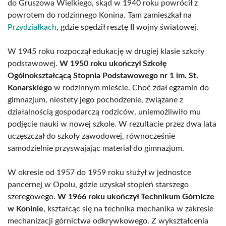
do Gruszowa Wielkiego, skąd w 1940 roku powrócił z
powrotem do rodzinnego Konina. Tam zamieszkał na
Przydziałkach
, gdzie spędził resztę II wojny światowej.
W 1945 roku rozpoczął edukację w drugiej klasie szkoły
podstawowej.
W 1950 roku ukończył Szkołę
Ogólnokształcącą Stopnia Podstawowego nr 1 im. St.
Konarskiego
w rodzinnym mieście. Choć zdał egzamin do
gimnazjum, niestety jego pochodzenie, związane z
działalnością gospodarczą rodziców, uniemożliwiło mu
podjęcie nauki w nowej szkole. W rezultacie przez dwa lata
uczęszczał do szkoły zawodowej, równocześnie
samodzielnie przyswajając materiał do gimnazjum.
W okresie od 1957 do 1959 roku służył w jednostce
pancernej w Opolu, gdzie uzyskał stopień starszego
szeregowego.
W 1966 roku ukończył Technikum Górnicze
w Koninie
, kształcąc się na technika mechanika w zakresie
mechanizacji górnictwa odkrywkowego. Z wykształcenia