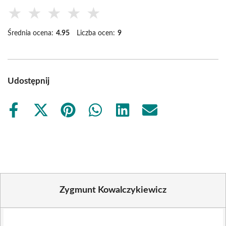
★
★
★
★
★
Średnia ocena:
4.95
Liczba ocen:
9
Udostępnij
Share
Share
Share
Share
Share
Share
on
on
on
on
on
on
Facebook
X
Pinterest
WhatsApp
LinkedIn
Email
(Twitter)
Zygmunt Kowalczykiewicz