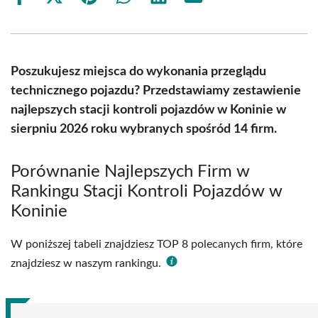
Share
Share
Share
Share
Share
Share
on
on
on
on
on
on
Facebook
X
Pinterest
WhatsApp
LinkedIn
Email
(Twitter)
Poszukujesz miejsca do wykonania przeglądu
technicznego pojazdu? Przedstawiamy zestawienie
najlepszych stacji kontroli pojazdów w Koninie w
sierpniu 2026 roku wybranych spośród 14 firm.
Porównanie Najlepszych Firm w
Rankingu Stacji Kontroli Pojazdów w
Koninie
W poniższej tabeli znajdziesz TOP 8 polecanych firm, które
znajdziesz w naszym rankingu.