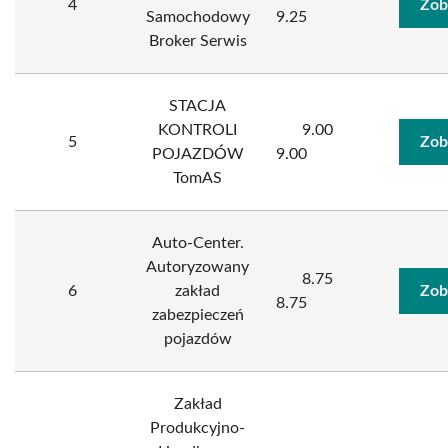
4
Zob
Samochodowy
9.25
Broker Serwis
STACJA
KONTROLI
9.00
5
Zob
POJAZDÓW
9.00
TomAS
Auto-Center.
Autoryzowany
8.75
6
zakład
Zob
8.75
zabezpieczeń
pojazdów
Zakład
Produkcyjno-