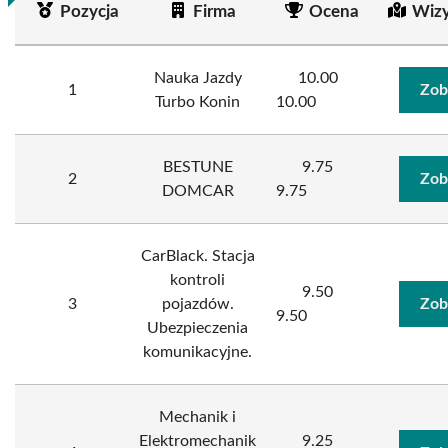
Pozycja
Firma
Ocena
Wizy
Nauka Jazdy
10.00
1
Zob
Turbo Konin
10.00
BESTUNE
9.75
2
Zob
DOMCAR
9.75
CarBlack. Stacja
kontroli
9.50
3
pojazdów.
Zob
9.50
Ubezpieczenia
komunikacyjne.
Mechanik i
Elektromechanik
9.25