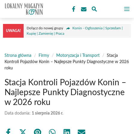
Przejdź
M
do
treści
Dołącz do nowej grupy
Konin - Ogłoszenia | Sprzedam |
UWAGA!
Kupię | Zamienię | Praca
Strona główna
/
Firmy
/
Motoryzacja i Transport
/
Stacja
Kontroli Pojazdów Konin – Najlepsze Punkty Diagnostyczne w 2026
roku
Stacja Kontroli Pojazdów Konin –
Najlepsze Punkty Diagnostyczne
w 2026 roku
Data dodania:
1 sierpnia 2026 r.