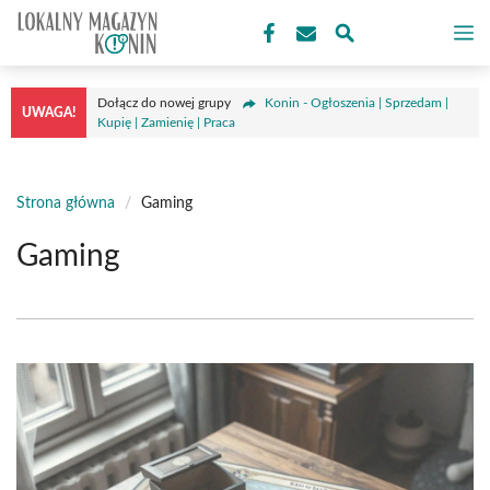
Przejdź
M
do
treści
Dołącz do nowej grupy
Konin - Ogłoszenia | Sprzedam |
UWAGA!
Kupię | Zamienię | Praca
Strona główna
/
Gaming
Gaming