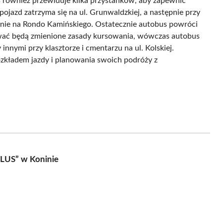
 również przewiduje kilka przystanków, aby zapewnić
jazd zatrzyma się na ul. Grunwaldzkiej, a następnie przy
wnie na Rondo Kamińskiego. Ostatecznie autobus powróci
ać będą zmienione zasady kursowania, wówczas autobus
innymi przy klasztorze i cmentarzu na ul. Kolskiej.
ozkładem jazdy i planowania swoich podróży z
PLUS” w Koninie