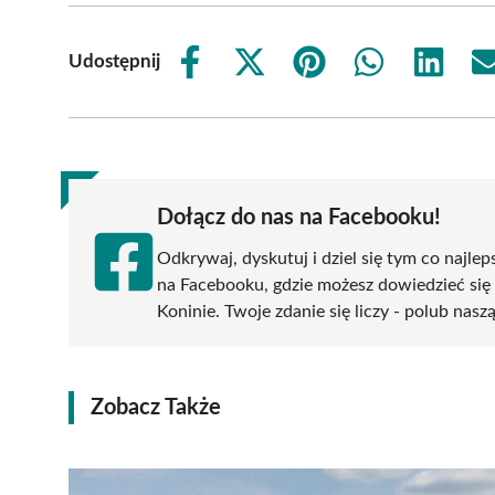
Udostępnij
Share
Share
Share
Share
Share
on
on
on
on
on
Facebook
X
Pinterest
WhatsApp
LinkedIn
(Twitter)
Dołącz do nas na Facebooku!
Odkrywaj, dyskutuj i dziel się tym co najlep
na Facebooku, gdzie możesz dowiedzieć się
Koninie. Twoje zdanie się liczy - polub nasz
Zobacz Także