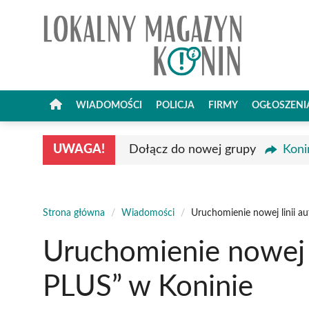
Przejdź
do
treści
WIADOMOŚCI
POLICJA
FIRMY
OGŁOSZENI
UWAGA!
Dołącz do nowej grupy
Koni
Strona główna
/
Wiadomości
/
Uruchomienie nowej linii a
Uruchomienie nowej 
PLUS” w Koninie