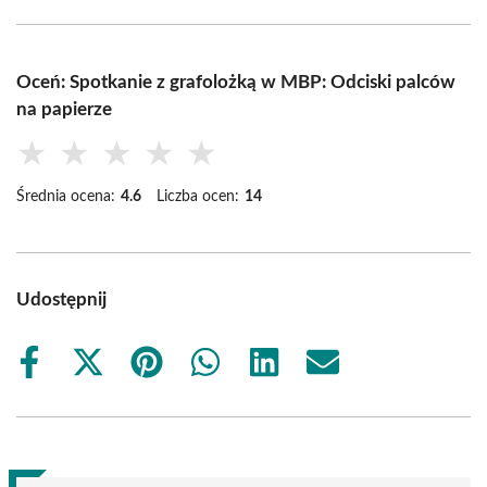
Oceń: Spotkanie z grafolożką w MBP: Odciski palców
na papierze
★
★
★
★
★
Średnia ocena:
4.6
Liczba ocen:
14
Udostępnij
Share
Share
Share
Share
Share
Share
on
on
on
on
on
on
Facebook
X
Pinterest
WhatsApp
LinkedIn
Email
(Twitter)