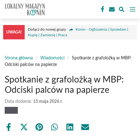
Przejdź
M
do
treści
Dołącz do nowej grupy
Konin - Ogłoszenia | Sprzedam |
UWAGA!
Kupię | Zamienię | Praca
Strona główna
/
Wiadomości
/
Spotkanie z grafolożką w MBP:
Odciski palców na papierze
Spotkanie z grafolożką w MBP:
Odciski palców na papierze
Data dodania:
15 maja 2026 r.
Share
Share
Share
Share
Share
Share
on
on
on
on
on
on
Facebook
X
Pinterest
WhatsApp
LinkedIn
Email