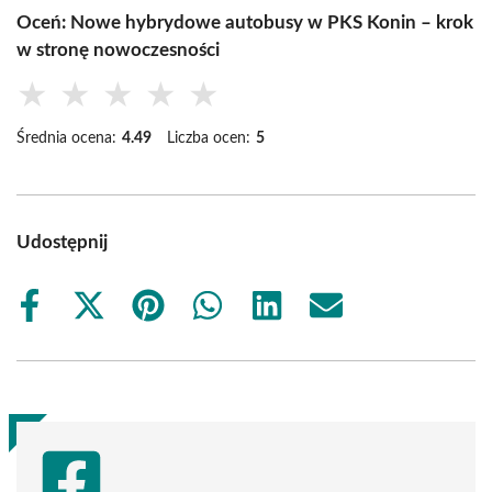
Oceń: Nowe hybrydowe autobusy w PKS Konin – krok
w stronę nowoczesności
★
★
★
★
★
Średnia ocena:
4.49
Liczba ocen:
5
Udostępnij
Share
Share
Share
Share
Share
Share
on
on
on
on
on
on
Facebook
X
Pinterest
WhatsApp
LinkedIn
Email
(Twitter)