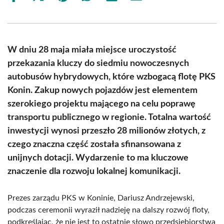
on
on
on
on
on
on
Facebook
X
Pinterest
WhatsApp
LinkedIn
Email
(Twitter)
W dniu 28 maja miała miejsce uroczystość
przekazania kluczy do siedmiu nowoczesnych
autobusów hybrydowych, które wzbogacą flotę PKS
Konin. Zakup nowych pojazdów jest elementem
szerokiego projektu mającego na celu poprawę
transportu publicznego w regionie. Totalna wartość
inwestycji wynosi przeszło 28 milionów złotych, z
czego znaczna część została sfinansowana z
unijnych dotacji. Wydarzenie to ma kluczowe
znaczenie dla rozwoju lokalnej komunikacji.
Prezes zarządu PKS w Koninie, Dariusz Andrzejewski,
podczas ceremonii wyraził nadzieję na dalszy rozwój floty,
podkreślając, że nie jest to ostatnie słowo przedsiębiorstwa