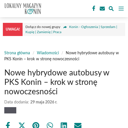
Przejdź
M
do
treści
Dołącz do nowej grupy
Konin - Ogłoszenia | Sprzedam |
UWAGA!
Kupię | Zamienię | Praca
Strona główna
/
Wiadomości
/
Nowe hybrydowe autobusy w
PKS Konin – krok w stronę nowoczesności
Nowe hybrydowe autobusy w
PKS Konin – krok w stronę
nowoczesności
Data dodania:
29 maja 2026 r.
Share
Share
Share
Share
Share
Share