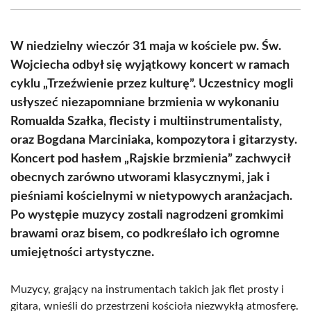
(Twitter)
W niedzielny wieczór 31 maja w kościele pw. Św.
Wojciecha odbył się wyjątkowy koncert w ramach
cyklu „Trzeźwienie przez kulturę”. Uczestnicy mogli
usłyszeć niezapomniane brzmienia w wykonaniu
Romualda Szałka, flecisty i multiinstrumentalisty,
oraz Bogdana Marciniaka, kompozytora i gitarzysty.
Koncert pod hasłem „Rajskie brzmienia” zachwycił
obecnych zarówno utworami klasycznymi, jak i
pieśniami kościelnymi w nietypowych aranżacjach.
Po występie muzycy zostali nagrodzeni gromkimi
brawami oraz bisem, co podkreślało ich ogromne
umiejętności artystyczne.
Muzycy, grający na instrumentach takich jak flet prosty i
gitara, wnieśli do przestrzeni kościoła niezwykłą atmosferę.