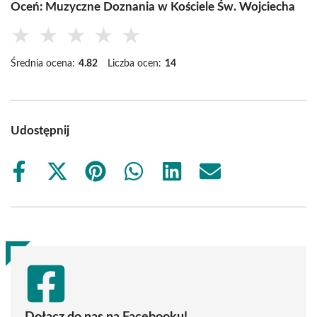
Oceń: Muzyczne Doznania w Kościele Św. Wojciecha
★
★
★
★
★
Średnia ocena:
4.82
Liczba ocen:
14
Udostępnij
Share
Share
Share
Share
Share
Share
on
on
on
on
on
on
Facebook
X
Pinterest
WhatsApp
LinkedIn
Email
(Twitter)