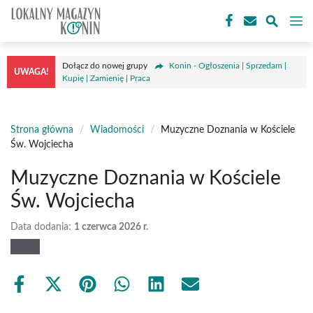
Przejdź
M
do
treści
Dołącz do nowej grupy
Konin - Ogłoszenia | Sprzedam |
UWAGA!
Kupię | Zamienię | Praca
Strona główna
/
Wiadomości
/
Muzyczne Doznania w Kościele
Św. Wojciecha
Muzyczne Doznania w Kościele
Św. Wojciecha
Data dodania:
1 czerwca 2026 r.
Share
Share
Share
Share
Share
Share
on
on
on
on
on
on
Facebook
X
Pinterest
WhatsApp
LinkedIn
Email