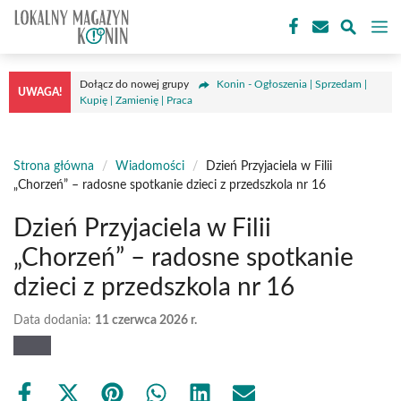
Przejdź
M
do
treści
Dołącz do nowej grupy
Konin - Ogłoszenia | Sprzedam |
UWAGA!
Kupię | Zamienię | Praca
Strona główna
/
Wiadomości
/
Dzień Przyjaciela w Filii
„Chorzeń” – radosne spotkanie dzieci z przedszkola nr 16
Dzień Przyjaciela w Filii
„Chorzeń” – radosne spotkanie
dzieci z przedszkola nr 16
Data dodania:
11 czerwca 2026 r.
Share
Share
Share
Share
Share
Share