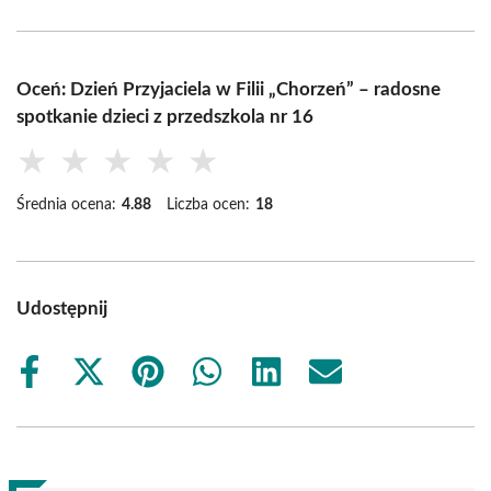
Oceń: Dzień Przyjaciela w Filii „Chorzeń” – radosne
spotkanie dzieci z przedszkola nr 16
★
★
★
★
★
Średnia ocena:
4.88
Liczba ocen:
18
Udostępnij
Share
Share
Share
Share
Share
Share
on
on
on
on
on
on
Facebook
X
Pinterest
WhatsApp
LinkedIn
Email
(Twitter)