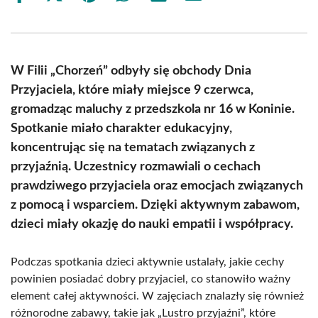
on
on
on
on
on
on
Facebook
X
Pinterest
WhatsApp
LinkedIn
Email
(Twitter)
W Filii „Chorzeń” odbyły się obchody Dnia
Przyjaciela, które miały miejsce 9 czerwca,
gromadząc maluchy z przedszkola nr 16 w Koninie.
Spotkanie miało charakter edukacyjny,
koncentrując się na tematach związanych z
przyjaźnią. Uczestnicy rozmawiali o cechach
prawdziwego przyjaciela oraz emocjach związanych
z pomocą i wsparciem. Dzięki aktywnym zabawom,
dzieci miały okazję do nauki empatii i współpracy.
Podczas spotkania dzieci aktywnie ustalały, jakie cechy
powinien posiadać dobry przyjaciel, co stanowiło ważny
element całej aktywności. W zajęciach znalazły się również
różnorodne zabawy, takie jak „Lustro przyjaźni”, które