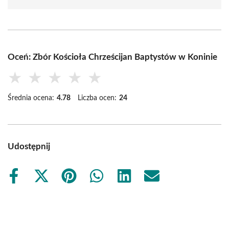
Oceń: Zbór Kościoła Chrześcijan Baptystów w Koninie
★
★
★
★
★
Średnia ocena:
4.78
Liczba ocen:
24
Udostępnij
Share
Share
Share
Share
Share
Share
on
on
on
on
on
on
Facebook
X
Pinterest
WhatsApp
LinkedIn
Email
(Twitter)