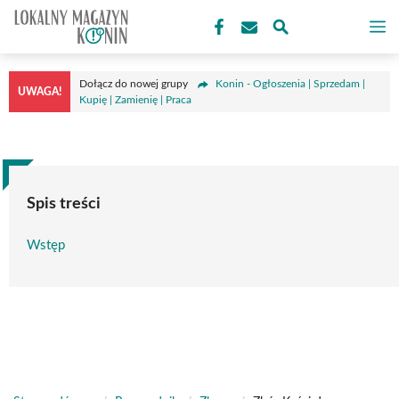
Przejdź
M
do
treści
Dołącz do nowej grupy
Konin - Ogłoszenia | Sprzedam |
UWAGA!
Kupię | Zamienię | Praca
Spis treści
Wstęp