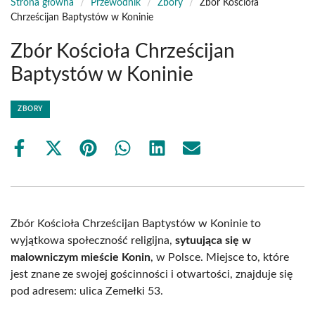
Strona główna
/
Przewodnik
/
Zbory
/
Zbór Kościoła
Chrześcijan Baptystów w Koninie
Zbór Kościoła Chrześcijan
Baptystów w Koninie
ZBORY
Share
Share
Share
Share
Share
Share
on
on
on
on
on
on
Facebook
X
Pinterest
WhatsApp
LinkedIn
Email
(Twitter)
Zbór Kościoła Chrześcijan Baptystów w Koninie to
wyjątkowa społeczność religijna,
sytuująca się w
malowniczym mieście Konin
, w Polsce. Miejsce to, które
jest znane ze swojej gościnności i otwartości, znajduje się
pod adresem: ulica Zemełki 53.