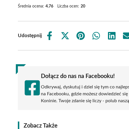
Średnia ocena:
4.76
Liczba ocen:
20
Udostępnij
Share
Share
Share
Share
Share
on
on
on
on
on
Facebook
X
Pinterest
WhatsApp
LinkedIn
(Twitter)
Dołącz do nas na Facebooku!
Odkrywaj, dyskutuj i dziel się tym co najlep
na Facebooku, gdzie możesz dowiedzieć się
Koninie. Twoje zdanie się liczy - polub nasz
Zobacz Także