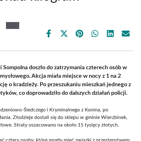
Share
Share
Share
Share
Share
Share
on
on
on
on
on
on
Facebook
X
Pinterest
WhatsApp
LinkedIn
Email
(Twitter)
 i Sompolna doszło do zatrzymania czterech osób w
ysłowego. Akcja miała miejsce w nocy z 1 na 2
ację o kradzieży. Po przeszukaniu mieszkań jednego z
tyków, co doprowadziło do dalszych działań policji.
odzeniowo-Śledczego i Kryminalnego z Konina, po
ania. Złodzieje dostali się do sklepu w gminie Wierzbinek,
słowe. Straty oszacowano na około 15 tysięcy złotych.
mać cztery osoby, które mogły mieć związki z przestępstwem.