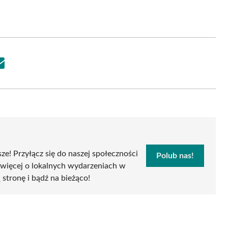
Share
on
Email
sze! Przyłącz się do naszej społeczności
Polub nas!
 więcej o lokalnych wydarzeniach w
ą stronę i bądź na bieżąco!