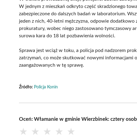
W jednym z mieszkań odkryto część skradzionego towar
zabezpieczone do dalszych badań w laboratorium. Wszys
jeden z nich, 40-letni mężczyzna, odpowie dodatkowo z
prokuratury, wobec niego zastosowano tymczasowy ares
surowa kara do 18 lat pozbawienia wolności.
Sprawa jest wciąż w toku, a policja pod nadzorem prok
zatrzymań, co może skutkować nowymi informacjami o
zaangażowanych w tę sprawę.
Źródło:
Policja Konin
Oceń: Włamanie w gminie Wierzbinek: cztery osob
★
★
★
★
★