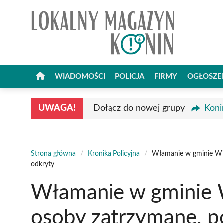
Przejdź
do
treści
WIADOMOŚCI
POLICJA
FIRMY
OGŁOSZE
UWAGA!
Dołącz do nowej grupy
Koni
Strona główna
/
Kronika Policyjna
/
Włamanie w gminie Wie
odkryty
Włamanie w gminie W
osoby zatrzymane, p