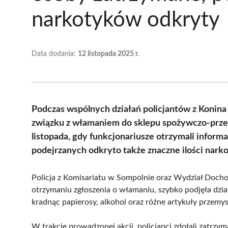
narkotyków odkryty
Data dodania:
12 listopada 2025 r.
Podczas wspólnych działań policjantów z Konina
związku z włamaniem do sklepu spożywczo-przem
listopada, gdy funkcjonariusze otrzymali inform
podejrzanych odkryto także znaczne ilości narko
Policja z Komisariatu w Sompolnie oraz Wydział Doch
otrzymaniu zgłoszenia o włamaniu, szybko podjęła dział
kradnąc papierosy, alkohol oraz różne artykuły przemy
W trakcie prowadzonej akcji, policjanci zdołali zatrzy