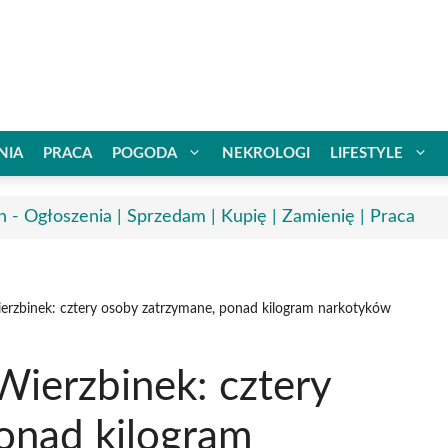
NIA
PRACA
POGODA
NEKROLOGI
LIFESTYLE
n - Ogłoszenia | Sprzedam | Kupię | Zamienię | Praca
rzbinek: cztery osoby zatrzymane, ponad kilogram narkotyków
ierzbinek: cztery
onad kilogram