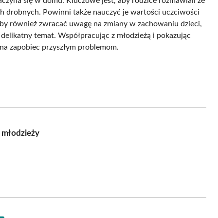
aczyna się w domu. Kluczowe jest, aby rodzice rozmawiali ze
h drobnych. Powinni także nauczyć je wartości uczciwości
aby również zwracać uwagę na zmiany w zachowaniu dzieci,
delikatny temat. Współpracując z młodzieżą i pokazując
żna zapobiec przyszłym problemom.
 młodzieży