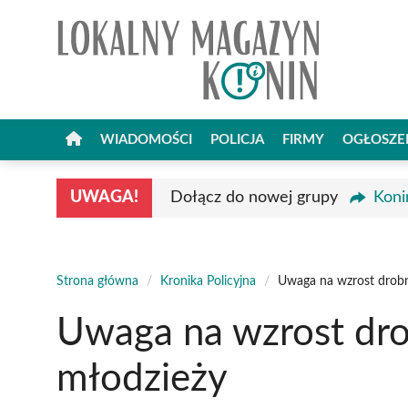
Przejdź
do
treści
WIADOMOŚCI
POLICJA
FIRMY
OGŁOSZE
UWAGA!
Dołącz do nowej grupy
Koni
Strona główna
/
Kronika Policyjna
/
Uwaga na wzrost drobn
Uwaga na wzrost dro
młodzieży