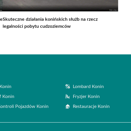
ie
Skuteczne działania konińskich służb na rzecz
legalności pobytu cudzoziemców
Konin
Lombard Konin
f Konin
Fryzjer Konin
Kontroli Pojazdów Konin
Restauracje Konin