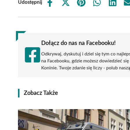
Udostępnij
Share
Share
Share
Share
Share
on
on
on
on
on
Facebook
X
Pinterest
WhatsApp
LinkedIn
(Twitter)
Dołącz do nas na Facebooku!
Odkrywaj, dyskutuj i dziel się tym co najlep
na Facebooku, gdzie możesz dowiedzieć się
Koninie. Twoje zdanie się liczy - polub nasz
Zobacz Także