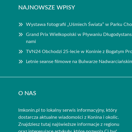
NAJNOWSZE WPISY
Wystawa fotografii „Uśmiech Świata” w Parku Cho
Grand Prix Wielkopolski w Pływaniu Długodysta
nami
TVN24 Obchodzi 25-lecie w Koninie z Bogatym P
Letnie seanse filmowe na Bulwarze Nadwarciański
O NAS
lmkonin.pl to lokalny serwis informacyjny, który
dostarcza aktualne wiadomości z Konina i okolic.
Znajdziesz tutaj najświeższe informacje z regionu
oraz interesujące artykuły, które pozwolą Ci być