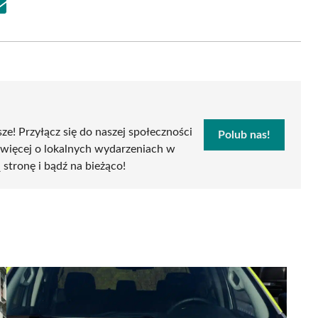
Share
on
Email
sze! Przyłącz się do naszej społeczności
Polub nas!
 więcej o lokalnych wydarzeniach w
ą stronę i bądź na bieżąco!