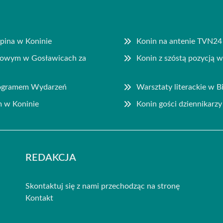
pina w Koninie
Konin na antenie TVN24 z
nsowym w Gosławicach za
Konin z szóstą pozycją 
rogramem Wydarzeń
Warsztaty literackie w Bi
m w Koninie
Konin gości dziennikar
REDAKCJA
Skontaktuj się z nami przechodząc na stronę
Kontakt