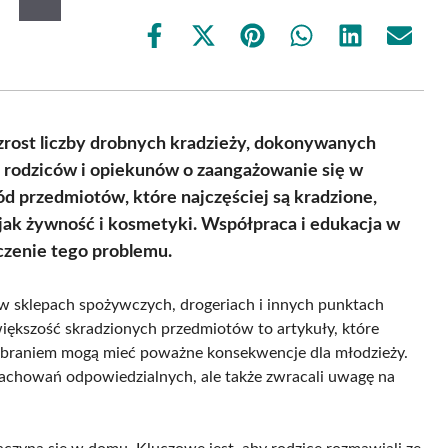
Share
Share
Share
Share
Share
Share
on
on
on
on
on
on
Facebook
X
Pinterest
WhatsApp
LinkedIn
Email
(Twitter)
zrost liczby drobnych kradzieży, dokonywanych
do rodziców i opiekunów o zaangażowanie się w
d przedmiotów, które najczęściej są kradzione,
 jak żywność i kosmetyki. Współpraca i edukacja w
czenie tego problemu.
w sklepach spożywczych, drogeriach i innych punktach
 większość skradzionych przedmiotów to artykuły, które
h zabraniem mogą mieć poważne konsekwencje dla młodzieży.
i zachowań odpowiedzialnych, ale także zwracali uwagę na