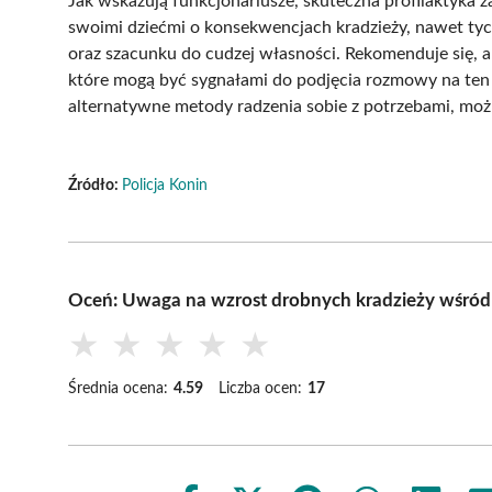
Jak wskazują funkcjonariusze, skuteczna profilaktyka z
swoimi dziećmi o konsekwencjach kradzieży, nawet tyc
oraz szacunku do cudzej własności. Rekomenduje się, 
które mogą być sygnałami do podjęcia rozmowy na ten 
alternatywne metody radzenia sobie z potrzebami, mo
Źródło:
Policja Konin
Oceń: Uwaga na wzrost drobnych kradzieży wśród
★
★
★
★
★
Średnia ocena:
4.59
Liczba ocen:
17