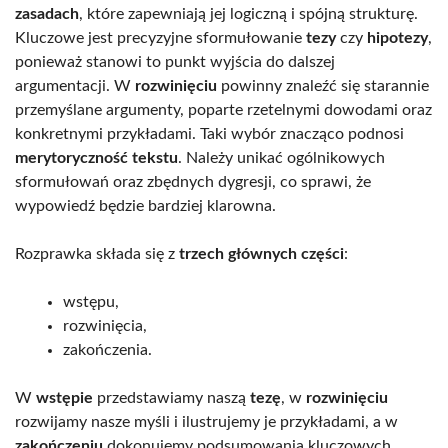
zasadach
, które zapewniają jej logiczną i spójną strukturę.
Kluczowe jest precyzyjne sformułowanie
tezy
czy
hipotezy
,
ponieważ stanowi to punkt wyjścia do dalszej
argumentacji. W
rozwinięciu
powinny znaleźć się starannie
przemyślane argumenty, poparte rzetelnymi dowodami oraz
konkretnymi przykładami. Taki wybór znacząco podnosi
merytoryczność tekstu
. Należy unikać ogólnikowych
sformułowań oraz zbędnych dygresji, co sprawi, że
wypowiedź będzie bardziej klarowna.
Rozprawka składa się z
trzech głównych części
:
wstępu,
rozwinięcia,
zakończenia.
W
wstępie
przedstawiamy naszą
tezę
, w
rozwinięciu
rozwijamy nasze myśli i ilustrujemy je przykładami, a w
zakończeniu
dokonujemy podsumowania kluczowych