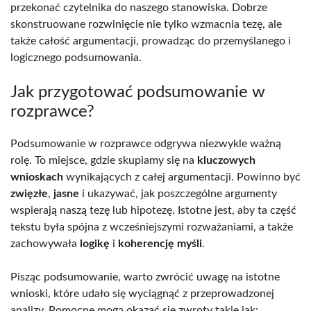
przekonać czytelnika do naszego stanowiska. Dobrze
skonstruowane rozwinięcie nie tylko wzmacnia tezę, ale
także całość argumentacji, prowadząc do przemyślanego i
logicznego podsumowania.
Jak przygotować podsumowanie w
rozprawce?
Podsumowanie w rozprawce odgrywa niezwykle ważną
rolę. To miejsce, gdzie skupiamy się na
kluczowych
wnioskach
wynikających z całej argumentacji. Powinno być
zwięzłe
,
jasne
i ukazywać, jak poszczególne argumenty
wspierają naszą tezę lub hipotezę. Istotne jest, aby ta część
tekstu była spójna z wcześniejszymi rozważaniami, a także
zachowywała
logikę
i
koherencję myśli
.
Pisząc podsumowanie, warto zwrócić uwagę na istotne
wnioski, które udało się wyciągnąć z przeprowadzonej
analizy. Pomocne mogą okazać się zwroty takie jak: