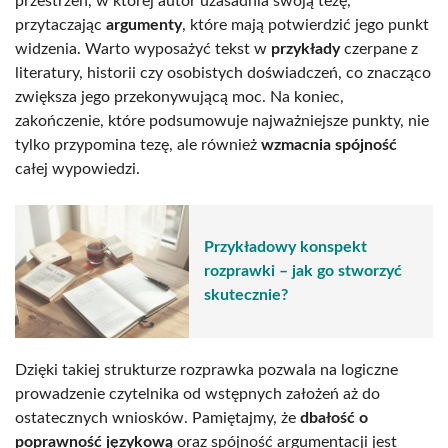
przestrzeń, w której autor uzasadnia swoją tezę,
przytaczając
argumenty
, które mają potwierdzić jego punkt
widzenia. Warto wyposażyć tekst w
przykłady
czerpane z
literatury, historii czy osobistych doświadczeń, co znacząco
zwiększa jego przekonywującą moc. Na koniec,
zakończenie, które podsumowuje najważniejsze punkty, nie
tylko przypomina tezę, ale również
wzmacnia spójność
całej wypowiedzi.
Przykładowy konspekt
rozprawki – jak go stworzyć
skutecznie?
Dzięki takiej strukturze rozprawka pozwala na logiczne
prowadzenie czytelnika od wstępnych założeń aż do
ostatecznych wniosków. Pamiętajmy, że
dbałość o
poprawność językową
oraz spójność argumentacji jest