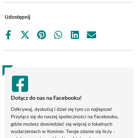
Udostępnij
Share
Share
Share
Share
Share
Share
on
on
on
on
on
on
Facebook
X
Pinterest
WhatsApp
LinkedIn
Email
(Twitter)
Dołącz do nas na Facebooku!
Odkrywaj, dyskutuj i dziel się tym co najlepsze!
Przyłącz się do naszej społeczności na Facebooku,
gdzie możesz dowiedzieć się więcej o lokalnych
wydarzeniach w Koninie. Twoje zdanie się liczy -