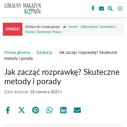
Przejdź
M
do
treści
Dołącz do nowej grupy
Konin - Ogłoszenia | Sprzedam |
UWAGA!
Kupię | Zamienię | Praca
Strona główna
/
Edukacja
/
Jak zacząć rozprawkę? Skuteczne
metody i porady
Jak zacząć rozprawkę? Skuteczne
metody i porady
Data dodania:
18 czerwca 2025 r.
Share
Share
Share
Share
Share
Share
on
on
on
on
on
on
Facebook
X
Pinterest
WhatsApp
LinkedIn
Email
(Twitter)