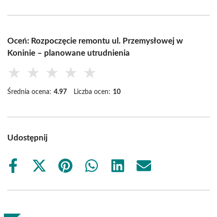
Oceń: Rozpoczęcie remontu ul. Przemysłowej w
Koninie – planowane utrudnienia
★
★
★
★
★
Średnia ocena:
4.97
Liczba ocen:
10
Udostępnij
Share
Share
Share
Share
Share
Share
on
on
on
on
on
on
Facebook
X
Pinterest
WhatsApp
LinkedIn
Email
(Twitter)