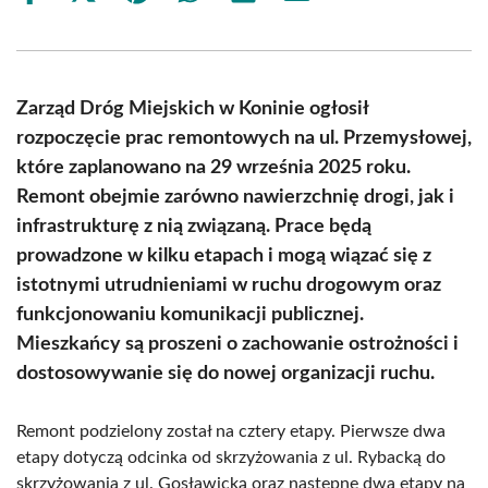
on
on
on
on
on
on
Facebook
X
Pinterest
WhatsApp
LinkedIn
Email
(Twitter)
Zarząd Dróg Miejskich w Koninie ogłosił
rozpoczęcie prac remontowych na ul. Przemysłowej,
które zaplanowano na 29 września 2025 roku.
Remont obejmie zarówno nawierzchnię drogi, jak i
infrastrukturę z nią związaną. Prace będą
prowadzone w kilku etapach i mogą wiązać się z
istotnymi utrudnieniami w ruchu drogowym oraz
funkcjonowaniu komunikacji publicznej.
Mieszkańcy są proszeni o zachowanie ostrożności i
dostosowywanie się do nowej organizacji ruchu.
Remont podzielony został na cztery etapy. Pierwsze dwa
etapy dotyczą odcinka od skrzyżowania z ul. Rybacką do
skrzyżowania z ul. Gosławicką oraz następne dwa etapy na