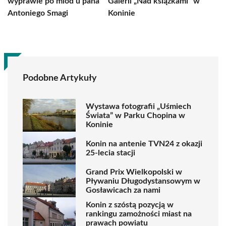
wyprawie po miód u pana
Galerii „Nad książkami” w
Antoniego Smagi
Koninie
Podobne Artykuły
Wystawa fotografii „Uśmiech
Świata” w Parku Chopina w
Koninie
Konin na antenie TVN24 z okazji
25-lecia stacji
Grand Prix Wielkopolski w
Pływaniu Długodystansowym w
Gosławicach za nami
Konin z szóstą pozycją w
rankingu zamożności miast na
prawach powiatu