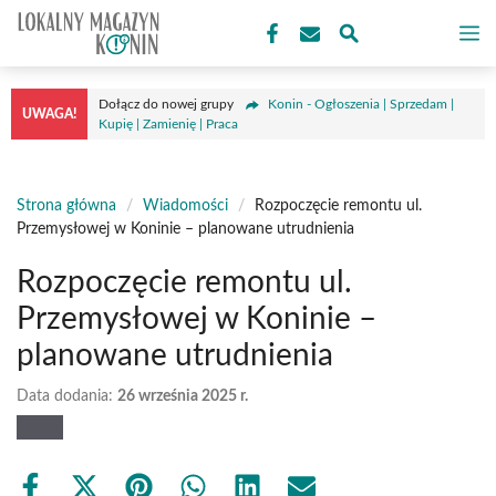
Przejdź
M
do
treści
Dołącz do nowej grupy
Konin - Ogłoszenia | Sprzedam |
UWAGA!
Kupię | Zamienię | Praca
Strona główna
/
Wiadomości
/
Rozpoczęcie remontu ul.
Przemysłowej w Koninie – planowane utrudnienia
Rozpoczęcie remontu ul.
Przemysłowej w Koninie –
planowane utrudnienia
Data dodania:
26 września 2025 r.
Share
Share
Share
Share
Share
Share