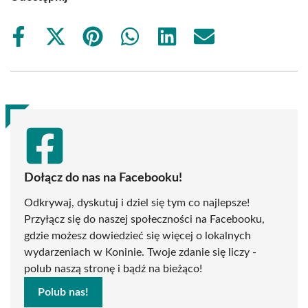
Share
Share
Share
Share
Share
Share
on
on
on
on
on
on
Facebook
X
Pinterest
WhatsApp
LinkedIn
Email
(Twitter)
Dołącz do nas na Facebooku!
Odkrywaj, dyskutuj i dziel się tym co najlepsze!
Przyłącz się do naszej społeczności na Facebooku,
gdzie możesz dowiedzieć się więcej o lokalnych
wydarzeniach w Koninie. Twoje zdanie się liczy -
polub naszą stronę i bądź na bieżąco!
Polub nas!