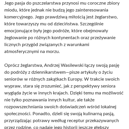
Jego pasja do pszczelarstwa przynosi mu coroczne zbiory
miodu, które jednak nie budzą jego zainteresowania
komercyjnego. Jego prawdziwą miłością jest żeglarstwo,
które towarzyszy mu od dzieciństwa. Szczególnie
emocjonujące były jego podróże, które obejmowały
żeglowanie po różnych kontynentach oraz przeżywanie
licznych przygód związanych z warunkami
atmosferycznymi na morzu.
Oprócz żeglarstwa, Andrzej Wasilewski łączy swoją pasję
do podróży z dziennikarstwem—pisze artykuły o życiu
seniorów w różnych zakątkach Europy. W trakcie swoich
wypraw, stara się zrozumieć, jak z perspektywy seniora
wygląda życie w innych krajach. Dzięki temu ma możliwość
nie tylko poznawania innych kultur, ale także
rozpowszechniania swoich doświadczeń wśród lokalnej
społeczności. Ponadto, dzieli się swoją kulinarną pasją,
przyrządzając potrawy według receptur przekazywanych
przez rodzinę, co nadaje jego historii jeszcze głębszy