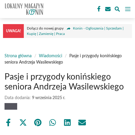
Przejdź
M
do
treści
Dołącz do nowej grupy
Konin - Ogłoszenia | Sprzedam |
UWAGA!
Kupię | Zamienię | Praca
Strona główna
/
Wiadomości
/
Pasje i przygody konińskiego
seniora Andrzeja Wasilewskiego
Pasje i przygody konińskiego
seniora Andrzeja Wasilewskiego
Data dodania:
9 września 2025 r.
Share
Share
Share
Share
Share
Share
on
on
on
on
on
on
Facebook
X
Pinterest
WhatsApp
LinkedIn
Email