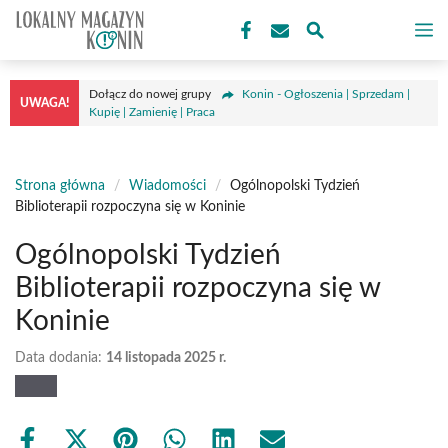
Przejdź
M
do
treści
Dołącz do nowej grupy
Konin - Ogłoszenia | Sprzedam |
UWAGA!
Kupię | Zamienię | Praca
Strona główna
/
Wiadomości
/
Ogólnopolski Tydzień
Biblioterapii rozpoczyna się w Koninie
Ogólnopolski Tydzień
Biblioterapii rozpoczyna się w
Koninie
Data dodania:
14 listopada 2025 r.
Share
Share
Share
Share
Share
Share