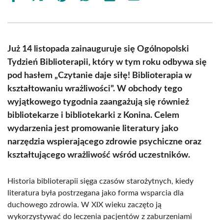
on
on
on
on
on
on
Facebook
X
Pinterest
WhatsApp
LinkedIn
Email
(Twitter)
Już 14 listopada zainauguruje się Ogólnopolski
Tydzień Biblioterapii, który w tym roku odbywa się
pod hasłem „Czytanie daje siłę! Biblioterapia w
kształtowaniu wrażliwości”. W obchody tego
wyjątkowego tygodnia zaangażują się również
bibliotekarze i bibliotekarki z Konina. Celem
wydarzenia jest promowanie literatury jako
narzędzia wspierającego zdrowie psychiczne oraz
kształtującego wrażliwość wśród uczestników.
Historia biblioterapii sięga czasów starożytnych, kiedy
literatura była postrzegana jako forma wsparcia dla
duchowego zdrowia. W XIX wieku zaczęto ją
wykorzystywać do leczenia pacjentów z zaburzeniami