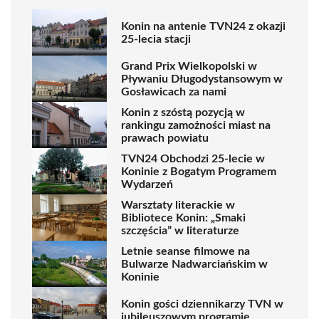
Konin na antenie TVN24 z okazji
25-lecia stacji
Grand Prix Wielkopolski w
Pływaniu Długodystansowym w
Gosławicach za nami
Konin z szóstą pozycją w
rankingu zamożności miast na
prawach powiatu
TVN24 Obchodzi 25-lecie w
Koninie z Bogatym Programem
Wydarzeń
Warsztaty literackie w
Bibliotece Konin: „Smaki
szczęścia” w literaturze
Letnie seanse filmowe na
Bulwarze Nadwarciańskim w
Koninie
Konin gości dziennikarzy TVN w
jubileuszowym programie