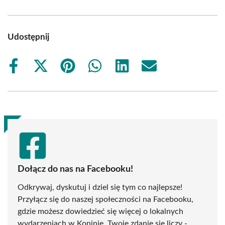
Udostępnij
Share
Share
Share
Share
Share
Share
on
on
on
on
on
on
Facebook
X
Pinterest
WhatsApp
LinkedIn
Email
(Twitter)
Dołącz do nas na Facebooku!
Odkrywaj, dyskutuj i dziel się tym co najlepsze!
Przyłącz się do naszej społeczności na Facebooku,
gdzie możesz dowiedzieć się więcej o lokalnych
wydarzeniach w Koninie. Twoje zdanie się liczy -