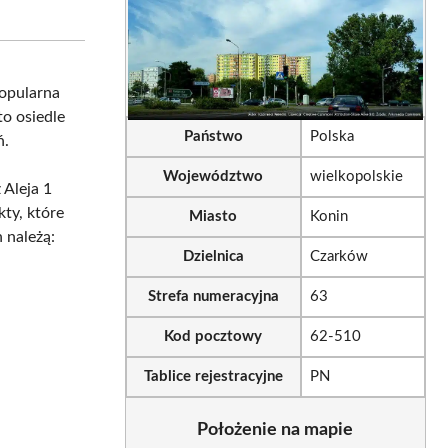
on
on
sApp
LinkedIn
Email
popularna
 to osiedle
Państwo
Polska
ń.
Województwo
wielkopolskie
 Aleja 1
kty, które
Miasto
Konin
 należą:
Dzielnica
Czarków
Strefa numeracyjna
63
Kod pocztowy
62-510
Tablice rejestracyjne
PN
Położenie na mapie