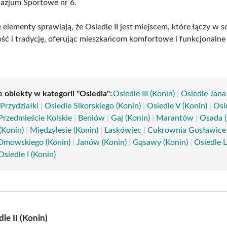
azjum Sportowe nr 6.
 elementy sprawiają, że Osiedle II jest miejscem, które łączy w s
ć i tradycję, oferując mieszkańcom komfortowe i funkcjonalne
 obiekty w kategorii "Osiedla":
Osiedle III (Konin)
|
Osiedle Jana
Przydziałki
|
Osiedle Sikorskiego (Konin)
|
Osiedle V (Konin)
|
Osi
Przedmieście Kolskie
|
Beniów
|
Gaj (Konin)
|
Marantów
|
Osada (
(Konin)
|
Międzylesie (Konin)
|
Laskówiec
|
Cukrownia Gosławice
Dmowskiego (Konin)
|
Janów (Konin)
|
Gąsawy (Konin)
|
Osiedle 
Osiedle I (Konin)
le II (Konin)