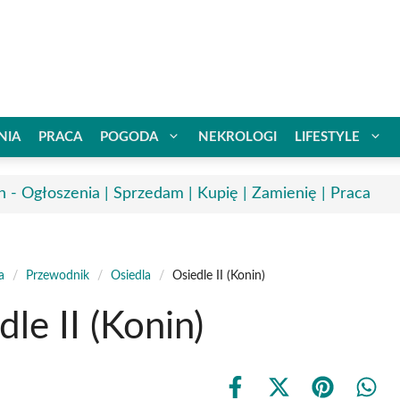
NIA
PRACA
POGODA
NEKROLOGI
LIFESTYLE
n - Ogłoszenia | Sprzedam | Kupię | Zamienię | Praca
a
/
Przewodnik
/
Osiedla
/
Osiedle II (Konin)
dle II (Konin)
Share
Share
Share
Shar