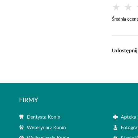
★
★
Średnia ocena
Udostępnij
FIRMY
Dentysta Konin
Apteka 
Weterynarz Konin
Fotogra
Wulkanizacja Konin
Stacja 