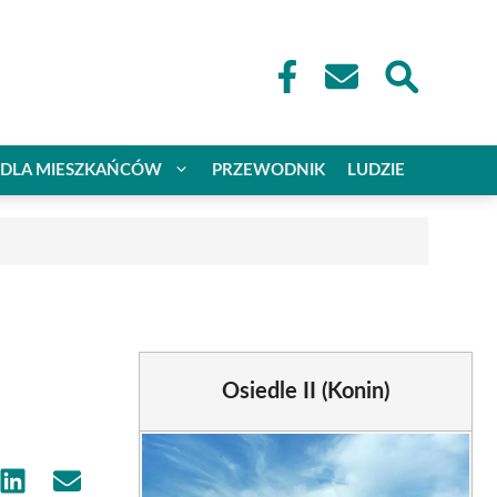
DLA MIESZKAŃCÓW
PRZEWODNIK
LUDZIE
Osiedle II (Konin)
e
Share
Share