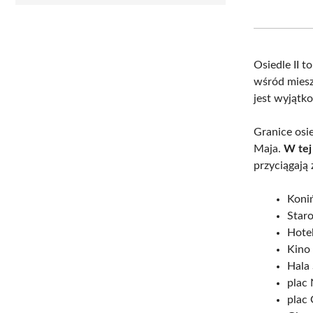
Osiedle II t
wśród mies
jest wyjątko
Granice osi
Maja.
W tej
przyciągają
Koni
Star
Hotel
Kino 
Hala
plac 
plac 