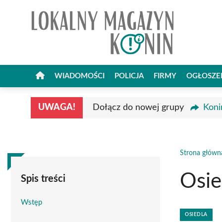
Przejdź
do
treści
WIADOMOŚCI
POLICJA
FIRMY
OGŁOSZE
UWAGA!
Dołącz do nowej grupy
Koni
Strona główn
Osie
Spis treści
Wstęp
OSIEDLA