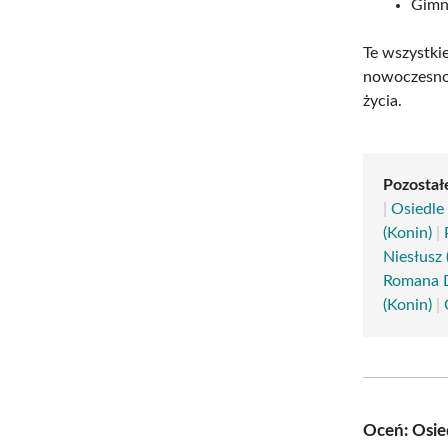
Gimn
Te wszystkie
nowoczesnoś
życia.
Pozostałe
|
Osiedle 
(Konin)
|
Niesłusz 
Romana 
(Konin)
|
Oceń: Osied