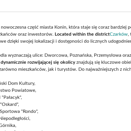
on
on
on
on
Facebook
X
Pinterest
What
(Twitter)
o nowoczesna część miasta Konin, która staje się coraz bardziej 
zkańców oraz inwestorów.
Located within the district
Czarków
,
we dzięki swojej lokalizacji i dostępności do licznych udogodnie
edla wyznaczają ulice: Dworcowa, Poznańska, Przemysłowa oraz
 dynamicznie rozwijającej się okolicy
znajdują się kluczowe obie
 zarówno mieszkańców, jak i turystów. Do najważniejszych z nich
ński Dom Kultury,
ostwo Powiatowe,
 "Pałacyk",
"Oskard",
 Sportowa "Rondo",
Niepodległości,
Górnika,