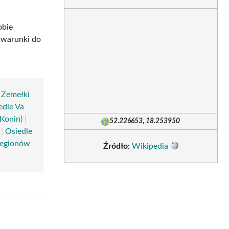
obie
 warunki do
 Zemełki
edle Va
Konin)
|
52.226653, 18.253950
|
Osiedle
Legionów
Źródło:
Wikipedia