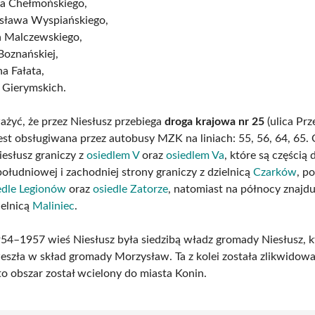
fa Chełmońskiego,
isława Wyspiańskiego,
a Malczewskiego,
Boznańskiej,
na Fałata,
 Gierymskich.
żyć, że przez Niesłusz przebiega
droga krajowa nr 25
(ulica Pr
jest obsługiwana przez autobusy MZK na liniach: 55, 56, 64, 65.
esłusz graniczy z
osiedlem V
oraz
osiedlem Va
, które są częścią 
południowej i zachodniej strony graniczy z dzielnicą
Czarków
, p
edle Legionów
oraz
osiedle Zatorze
, natomiast na północy znajdu
ielnicą
Maliniec
.
54–1957 wieś Niesłusz była siedzibą władz gromady Niesłusz, k
weszła w skład gromady Morzysław. Ta z kolei została zlikwido
to obszar został wcielony do miasta Konin.