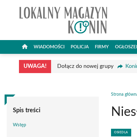
Przejdź
do
treści
WIADOMOŚCI
POLICJA
FIRMY
OGŁOSZE
UWAGA!
Dołącz do nowej grupy
Koni
Strona główn
Nies
Spis treści
Wstęp
OSIEDLA