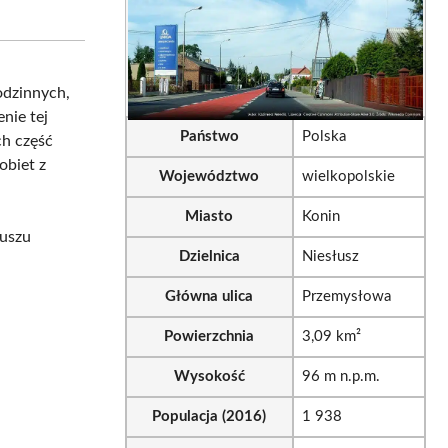
on
on
sApp
LinkedIn
Email
odzinnych,
enie tej
Państwo
Polska
ch część
obiet z
Województwo
wielkopolskie
Miasto
Konin
łuszu
Dzielnica
Niesłusz
Główna ulica
Przemysłowa
Powierzchnia
3,09 km²
Wysokość
96 m n.p.m.
Populacja (2016)
1 938