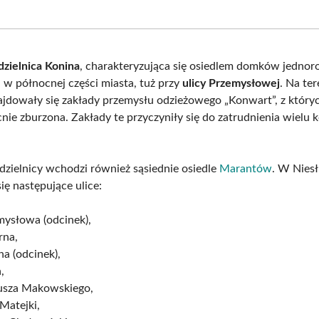
on
on
on
on
Facebook
X
Pinterest
What
(Twitter)
dzielnica Konina
, charakteryzująca się osiedlem domków jednor
w północnej części miasta, tuż przy
ulicy Przemysłowej
. Na ter
najdowały się zakłady przemysłu odzieżowego „Konwart”, z który
nie zburzona. Zakłady te przyczyniły się do zatrudnienia wielu k
 dzielnicy wchodzi również sąsiednie osiedle
Marantów
. W Nies
ię następujące ulice:
mysłowa (odcinek),
rna,
a (odcinek),
,
usza Makowskiego,
Matejki,