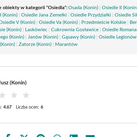
 obiekty w kategorii "Osiedla":
Osada (Konin)
|
Osiedle II (Konin
I (Konin)
|
Osiedle Jana Zemełki
|
Osiedle Przydziałki
|
Osiedle Si
Osiedle V (Konin)
|
Osiedle Va (Konin)
|
Przedmieście Kolskie
|
Be
ie (Konin)
|
Laskówiec
|
Cukrownia Gosławice
|
Osiedle Romana
go (Konin)
|
Janów (Konin)
|
Gąsawy (Konin)
|
Osiedle Legionów
 (Konin)
|
Zatorze (Konin)
|
Marantów
łusz (Konin)
★
★
★
:
4.67
Liczba ocen:
6