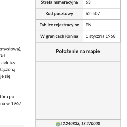
Strefa numeracyjna
63
Kod pocztowy
62-507
Tablice rejestracyjne
PN
W granicach Konina
1 stycznia 1968
zemysłowa),
Położenie na mapie
 Od
dzielnicy
ołączoną
je się
tóra po
wana w 1967
52.240833, 18.270000