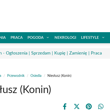
NIA
PRACA
POGODA
NEKROLOGI
LIFESTYLE
n - Ogłoszenia | Sprzedam | Kupię | Zamienię | Praca
a
/
Przewodnik
/
Osiedla
/
Niesłusz (Konin)
łusz (Konin)
Share
Share
Share
Shar