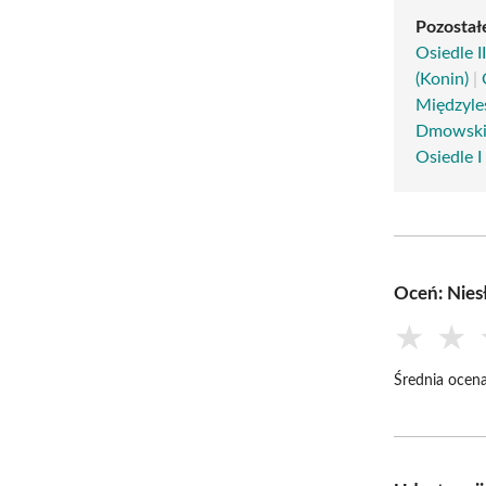
Pozostałe
Osiedle II
(Konin)
|
Międzyles
Dmowskie
Osiedle I
Oceń: Nies
★
★
Średnia ocena