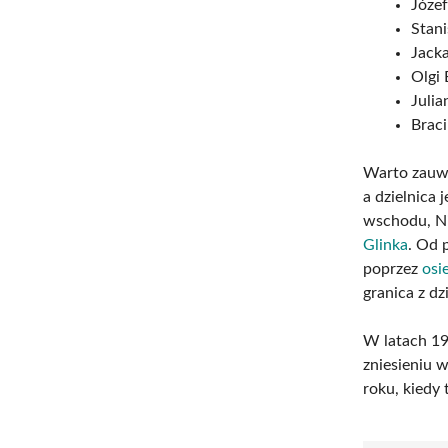
Józe
Stan
Jack
Olgi 
Julia
Braci
Warto zauwa
a dzielnica 
wschodu, Ni
Glinka
. Od 
poprzez
osi
granica z dz
W latach 19
zniesieniu 
roku, kiedy 