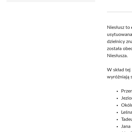
Niesłusz to
usytuowana 
dzielnicy z
została obec
Niesłusza.
W skład tej
wyróżniają s
Prze
Jezio
Okóln
Leśna
Tade
Jana 