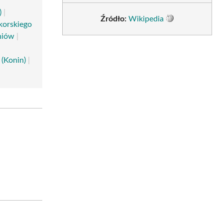
)
|
Źródło:
Wikipedia
korskiego
niów
|
 (Konin)
|