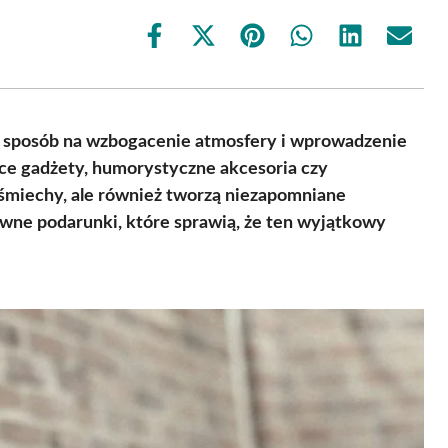
Share
Share
Share
Share
Share
Share
on
on
on
on
on
on
Facebook
X
Pinterest
WhatsApp
LinkedIn
Email
(Twitter)
y sposób na wzbogacenie atmosfery i wprowadzenie
ące gadżety, humorystyczne akcesoria czy
śmiechy, ale również tworzą niezapomniane
wne podarunki, które sprawią, że ten wyjątkowy