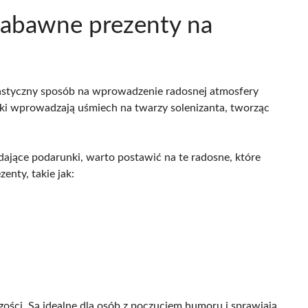
zabawne prezenty na
astyczny sposób na wprowadzenie radosnej atmosfery
ki wprowadzają uśmiech na twarzy solenizanta, tworząc
dające podarunki, warto postawić na te radosne, które
nty, takie jak:
ci. Są idealne dla osób z poczuciem humoru i sprawiają,