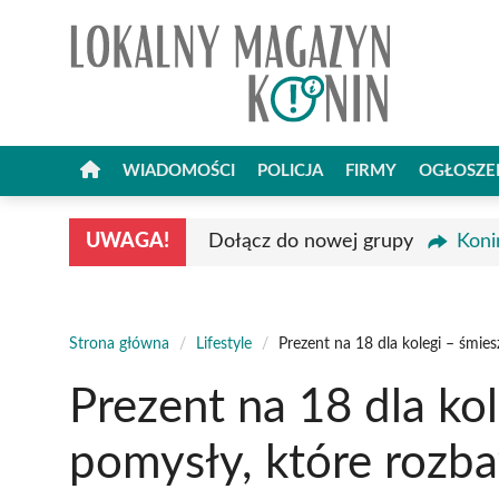
Przejdź
do
treści
WIADOMOŚCI
POLICJA
FIRMY
OGŁOSZE
UWAGA!
Dołącz do nowej grupy
Koni
Strona główna
/
Lifestyle
/
Prezent na 18 dla kolegi – śmie
Prezent na 18 dla ko
pomysły, które rozba