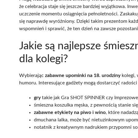
że celebracja staje się jeszcze bardziej wyjątkowa. In
uczczenie momentu osiągnięcia pełnoletności. Zaskakuj
się naprawdę wyróżniony. Dzięki takim prezentom każd
wspomnień i sprawić, że ten dzień na zawsze pozostani
Jakie są najlepsze śmies
dla kolegi?
Wybierając
zabawne upominki na 18. urodziny
kolegi,
humoru. Interesujące gadżety mogą dostarczyć radości n
gry
takie jak Gra SHOT SPINNER czy Imprezowe B
śmieszna koszulka męska, z pewnością stanie s
zabawne etykiety na piwo i wino
, które nadadz
dmuchana lalka, może być nietuzinkowym upomi
notatnik z kreatywnym nadrukiem przypomni so