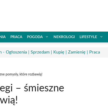
NIA
PRACA
POGODA
NEKROLOGI
LIFESTYLE
n - Ogłoszenia | Sprzedam | Kupię | Zamienię | Praca
szne pomysły, które rozbawią!
legi – śmieszne
wią!