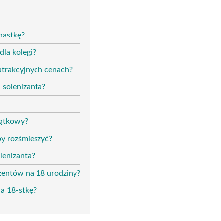
nastkę?
dla kolegi?
atrakcyjnych cenach?
 solenizanta?
jątkowy?
by rozśmieszyć?
lenizanta?
ezentów na 18 urodziny?
na 18-stkę?