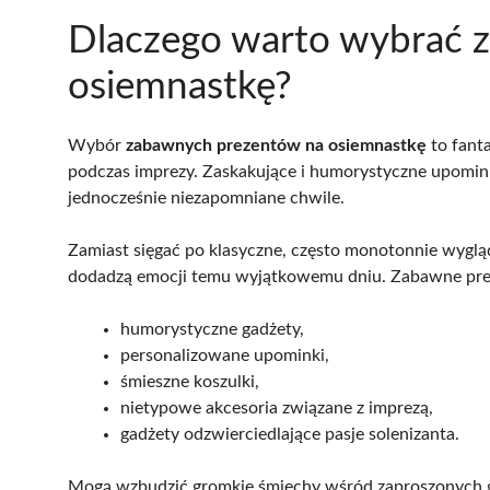
Dlaczego warto wybrać 
osiemnastkę?
Wybór
zabawnych prezentów na osiemnastkę
to fant
podczas imprezy. Zaskakujące i humorystyczne upomin
jednocześnie niezapomniane chwile.
Zamiast sięgać po klasyczne, często monotonnie wyglą
dodadzą emocji temu wyjątkowemu dniu. Zabawne preze
humorystyczne gadżety,
personalizowane upominki,
śmieszne koszulki,
nietypowe akcesoria związane z imprezą,
gadżety odzwierciedlające pasje solenizanta.
Mogą wzbudzić gromkie śmiechy wśród zaproszonych goś