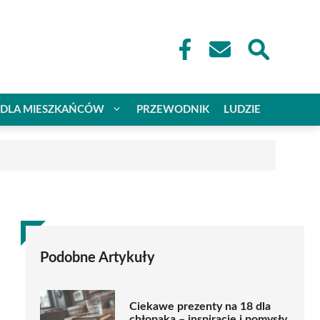
DLA MIESZKAŃCÓW
PRZEWODNIK
LUDZIE
Podobne Artykuły
Ciekawe prezenty na 18 dla
chłopaka – inspiracje i pomysły