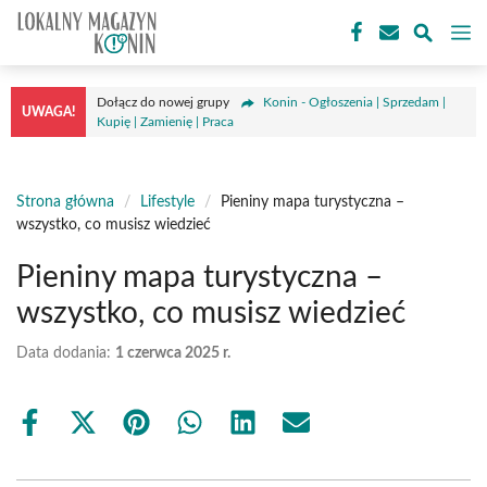
Przejdź
M
do
treści
Dołącz do nowej grupy
Konin - Ogłoszenia | Sprzedam |
UWAGA!
Kupię | Zamienię | Praca
Strona główna
/
Lifestyle
/
Pieniny mapa turystyczna –
wszystko, co musisz wiedzieć
Pieniny mapa turystyczna –
wszystko, co musisz wiedzieć
Data dodania:
1 czerwca 2025 r.
Share
Share
Share
Share
Share
Share
on
on
on
on
on
on
Facebook
X
Pinterest
WhatsApp
LinkedIn
Email
(Twitter)