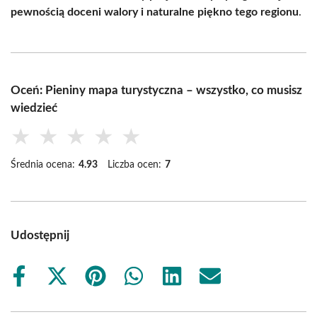
pewnością doceni walory i naturalne piękno tego regionu
.
Oceń: Pieniny mapa turystyczna – wszystko, co musisz
wiedzieć
★
★
★
★
★
Średnia ocena:
4.93
Liczba ocen:
7
Udostępnij
Share
Share
Share
Share
Share
Share
on
on
on
on
on
on
Facebook
X
Pinterest
WhatsApp
LinkedIn
Email
(Twitter)