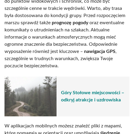
do punktów widokowych i schronisk, co może być
szczególnie cenne w trakcie wędrówki. Warto, aby trasa
była dostosowana do kondycji grupy. Przed rozpoczęciem
marszu sprawdź także
prognozę pogody
oraz ewentualne
komunikaty o utrudnieniach na szlakach. Aktualne
informacje o warunkach atmosferycznych mogą mieć
ogromne znaczenie dla bezpieczeństwa. Odpowiednie
wyposażenie również jest kluczowe –
nawigacja GPS
,
szczególnie w trudnych warunkach, zwiększa Twoje
poczucie bezpieczeństwa.
Góry Stołowe miejscowości –
odkryj atrakcje i uzdrowiska
W aplikacjach mobilnych możesz znaleźć pliki z mapami,
które pomagają w orientacji oraz umożliwiają
śledzenie