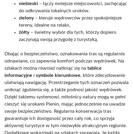
niebieski
– łączy mniejsze miejscowości, zachęcając
do odkrywania lokalnych uroków,
zielony
– kieruje wędrowców przez spokojniejsze
tereny, idealne na relaks,
żółty
– świetny wybór dla tych, którzy dopiero
zaczynają swoją przygodę z turystyką.
Dbając o bezpieczeństwo, oznakowania tras są regularnie
odnawiane, co zapewnia komfort podczas wędrówek. Na
szlakach można również natknąć się na
tablice
informacyjne
i
symbole kierunkowe
, które zdecydowanie
ułatwiają nawigację. Przestrzeganie tych oznaczeń pozwala
uniknąć zgubienia się, a także podnosi jakość wędrówek.
Dzięki takiemu systemowi, miłośnicy natury mogą w pełni
cieszyć się urokami Pienin, mając jednocześnie na uwadze
swoje bezpieczeństwo. Regularna konserwacja tras
gwarantuje ich dostępność przez cały rok, co sprzyja
aktywnej turystyce w tym niezwykle atrakcyjnym regionie.
Dodatkowe wskazówki na szlakach sprawiają, że każda