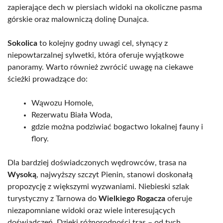
zapierające dech w piersiach widoki na okoliczne pasma
górskie oraz malowniczą dolinę Dunajca.
Sokolica
to kolejny godny uwagi cel, słynący z
niepowtarzalnej sylwetki, która oferuje wyjątkowe
panoramy. Warto również zwrócić uwagę na ciekawe
ścieżki prowadzące do:
Wąwozu Homole,
Rezerwatu Biała Woda,
gdzie można podziwiać bogactwo lokalnej fauny i
flory.
Dla bardziej doświadczonych wędrowców, trasa na
Wysoką
, najwyższy szczyt Pienin, stanowi doskonałą
propozycję z większymi wyzwaniami. Niebieski szlak
turystyczny z Tarnowa do
Wielkiego Rogacza
oferuje
niezapomniane widoki oraz wiele interesujących
doświadczeń. Dzięki różnorodności tras – od tych