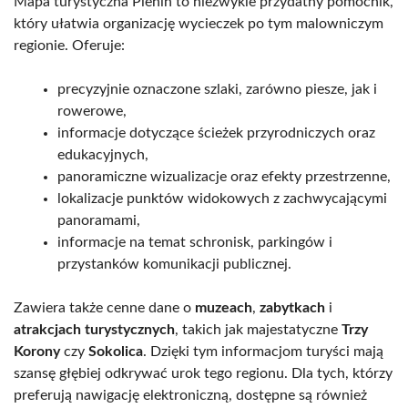
Mapa turystyczna Pienin to niezwykle przydatny pomocnik,
który ułatwia organizację wycieczek po tym malowniczym
regionie. Oferuje:
precyzyjnie oznaczone szlaki, zarówno piesze, jak i
rowerowe,
informacje dotyczące ścieżek przyrodniczych oraz
edukacyjnych,
panoramiczne wizualizacje oraz efekty przestrzenne,
lokalizacje punktów widokowych z zachwycającymi
panoramami,
informacje na temat schronisk, parkingów i
przystanków komunikacji publicznej.
Zawiera także cenne dane o
muzeach
,
zabytkach
i
atrakcjach turystycznych
, takich jak majestatyczne
Trzy
Korony
czy
Sokolica
. Dzięki tym informacjom turyści mają
szansę głębiej odkrywać urok tego regionu. Dla tych, którzy
preferują nawigację elektroniczną, dostępne są również