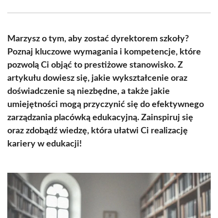
Facebook
X
Pinterest
WhatsApp
LinkedIn
Email
(Twitter)
Marzysz o tym, aby zostać dyrektorem szkoły?
Poznaj kluczowe wymagania i kompetencje, które
pozwolą Ci objąć to prestiżowe stanowisko. Z
artykułu dowiesz się, jakie wykształcenie oraz
doświadczenie są niezbędne, a także jakie
umiejętności mogą przyczynić się do efektywnego
zarządzania placówką edukacyjną. Zainspiruj się
oraz zdobądź wiedzę, która ułatwi Ci realizację
kariery w edukacji!