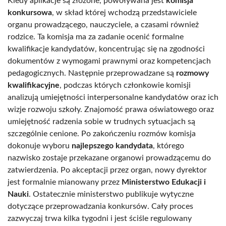
Kiedy aplikacje są złożone, powoływana jest
komisja
konkursowa
, w skład której wchodzą przedstawiciele
organu prowadzącego, nauczyciele, a czasami również
rodzice. Ta komisja ma za zadanie ocenić formalne
kwalifikacje kandydatów, koncentrując się na zgodności
dokumentów z wymogami prawnymi oraz kompetencjach
pedagogicznych. Następnie przeprowadzane są
rozmowy
kwalifikacyjne
, podczas których członkowie komisji
analizują umiejętności interpersonalne kandydatów oraz ich
wizje rozwoju szkoły. Znajomość prawa oświatowego oraz
umiejętność radzenia sobie w trudnych sytuacjach są
szczególnie cenione. Po zakończeniu rozmów komisja
dokonuje wyboru
najlepszego kandydata
, którego
nazwisko zostaje przekazane organowi prowadzącemu do
zatwierdzenia. Po akceptacji przez organ, nowy dyrektor
jest formalnie mianowany przez
Ministerstwo Edukacji i
Nauki
. Ostatecznie ministerstwo publikuje wytyczne
dotyczące przeprowadzania konkursów. Cały proces
zazwyczaj trwa kilka tygodni i jest ściśle regulowany