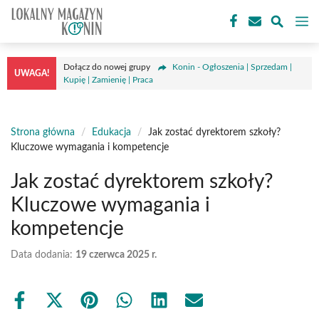
Przejdź
M
do
treści
Dołącz do nowej grupy
Konin - Ogłoszenia | Sprzedam |
UWAGA!
Kupię | Zamienię | Praca
Strona główna
/
Edukacja
/
Jak zostać dyrektorem szkoły?
Kluczowe wymagania i kompetencje
Jak zostać dyrektorem szkoły?
Kluczowe wymagania i
kompetencje
Data dodania:
19 czerwca 2025 r.
Share
Share
Share
Share
Share
Share
on
on
on
on
on
on