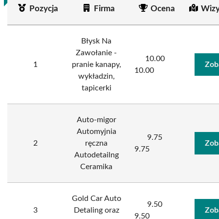
Pozycja
Firma
Ocena
Wizy
Błysk Na
Zawołanie -
10.00
1
pranie kanapy,
Zob
10.00
wykładzin,
tapicerki
Auto-migor
Automyjnia
9.75
2
ręczna
Zob
9.75
Autodetailng
Ceramika
Gold Car Auto
9.50
3
Detaling oraz
Zob
9.50