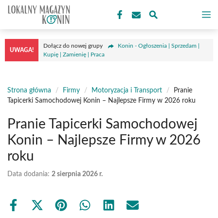
Przejdź
M
do
treści
Dołącz do nowej grupy
Konin - Ogłoszenia | Sprzedam |
UWAGA!
Kupię | Zamienię | Praca
Strona główna
/
Firmy
/
Motoryzacja i Transport
/
Pranie
Tapicerki Samochodowej Konin – Najlepsze Firmy w 2026 roku
Pranie Tapicerki Samochodowej
Konin – Najlepsze Firmy w 2026
roku
Data dodania:
2 sierpnia 2026 r.
Share
Share
Share
Share
Share
Share
on
on
on
on
on
on