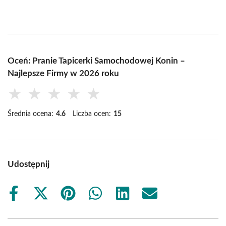
Oceń: Pranie Tapicerki Samochodowej Konin –
Najlepsze Firmy w 2026 roku
★
★
★
★
★
Średnia ocena:
4.6
Liczba ocen:
15
Udostępnij
Share
Share
Share
Share
Share
Share
on
on
on
on
on
on
Facebook
X
Pinterest
WhatsApp
LinkedIn
Email
(Twitter)