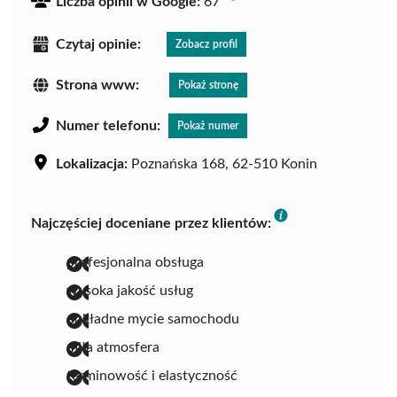
Liczba opinii w Google:
67
Czytaj opinie:
Zobacz profil
Strona www:
Pokaż stronę
Numer telefonu:
Pokaż numer
Lokalizacja:
Poznańska 168, 62-510 Konin
Najczęściej doceniane przez klientów:
profesjonalna obsługa
wysoka jakość usług
dokładne mycie samochodu
miła atmosfera
terminowość i elastyczność