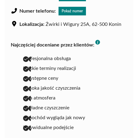
Numer telefonu:
Pokaż numer
Lokalizacja:
Żwirki i Wigury 25A, 62-500 Konin
Najczęściej doceniane przez klientów:
profesjonalna obsługa
krótkie terminy realizacji
przystępne ceny
wysoka jakość czyszczenia
miła atmosfera
dokładne czyszczenie
samochód wygląda jak nowy
indywidualne podejście