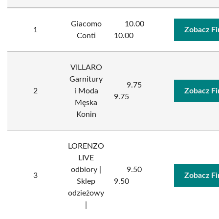
Giacomo
10.00
1
Zobacz F
Conti
10.00
VILLARO
Garnitury
9.75
2
i Moda
Zobacz F
9.75
Męska
Konin
LORENZO
LIVE
odbiory |
9.50
3
Zobacz F
Sklep
9.50
odzieżowy
|