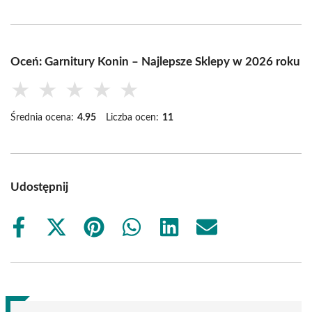
Oceń: Garnitury Konin – Najlepsze Sklepy w 2026 roku
★
★
★
★
★
Średnia ocena:
4.95
Liczba ocen:
11
Udostępnij
Share
Share
Share
Share
Share
Share
on
on
on
on
on
on
Facebook
X
Pinterest
WhatsApp
LinkedIn
Email
(Twitter)