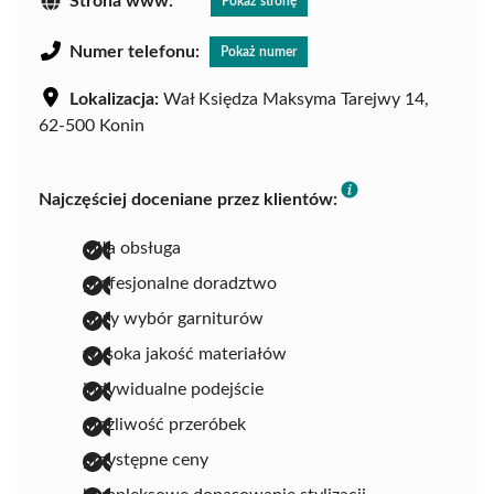
Strona www:
Pokaż stronę
Numer telefonu:
Pokaż numer
Lokalizacja:
Wał Księdza Maksyma Tarejwy 14,
62-500 Konin
Najczęściej doceniane przez klientów:
miła obsługa
profesjonalne doradztwo
duży wybór garniturów
wysoka jakość materiałów
indywidualne podejście
możliwość przeróbek
przystępne ceny