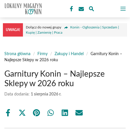
Przejdź
M
do
treści
Dołącz do nowej grupy
Konin - Ogłoszenia | Sprzedam |
UWAGA!
Kupię | Zamienię | Praca
Strona główna
/
Firmy
/
Zakupy i Handel
/
Garnitury Konin –
Najlepsze Sklepy w 2026 roku
Garnitury Konin – Najlepsze
Sklepy w 2026 roku
Data dodania:
1 sierpnia 2026 r.
Share
Share
Share
Share
Share
Share
on
on
on
on
on
on
Facebook
X
Pinterest
WhatsApp
LinkedIn
Email
(Twitter)