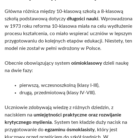
Główna różnica między 10-klasową szkołą a 8-klasową
szkołą podstawową dotyczy
długości nauki
. Wprowadzona
w 1973 roku reforma 10-klasowa miała na celu wydłużenie
procesu kształcenia, co miało wspierać uczniów w lepszym
przygotowaniu do kolejnych etapów edukacji. Niestety, ten
model nie został w pełni wdrożony w Polsce.
Obecnie obowiązujący system
ośmioklasowy
dzieli naukę
na dwie fazy:
pierwszą, wczesnoszkolną (klasy I-III),
drugą, przedmiotową (klasy IV-VIII).
Uczniowie zdobywają wiedzę z różnych dziedzin, z
naciskiem na
umiejętności praktyczne oraz rozwijanie
krytycznego myślenia
. System ten kładzie duży nacisk na
przygotowanie do
egzaminu ósmoklasisty
, który jest
kluczowy przed przejściem do szkół średnich. W