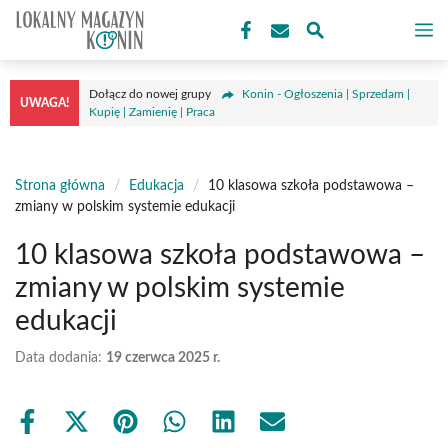
Przejdź
M
do
treści
Dołącz do nowej grupy
Konin - Ogłoszenia | Sprzedam |
UWAGA!
Kupię | Zamienię | Praca
Strona główna
/
Edukacja
/
10 klasowa szkoła podstawowa –
zmiany w polskim systemie edukacji
10 klasowa szkoła podstawowa –
zmiany w polskim systemie
edukacji
Data dodania:
19 czerwca 2025 r.
Share
Share
Share
Share
Share
Share
on
on
on
on
on
on