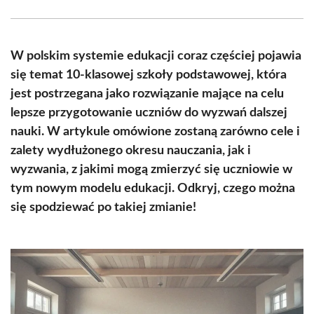
Facebook
X
Pinterest
WhatsApp
LinkedIn
Email
(Twitter)
W polskim systemie edukacji coraz częściej pojawia
się temat 10-klasowej szkoły podstawowej, która
jest postrzegana jako rozwiązanie mające na celu
lepsze przygotowanie uczniów do wyzwań dalszej
nauki. W artykule omówione zostaną zarówno cele i
zalety wydłużonego okresu nauczania, jak i
wyzwania, z jakimi mogą zmierzyć się uczniowie w
tym nowym modelu edukacji. Odkryj, czego można
się spodziewać po takiej zmianie!