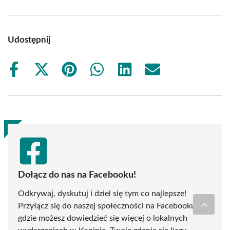
Udostępnij
Share
Share
Share
Share
Share
Share
on
on
on
on
on
on
Facebook
X
Pinterest
WhatsApp
LinkedIn
Email
(Twitter)
Dołącz do nas na Facebooku!
Odkrywaj, dyskutuj i dziel się tym co najlepsze!
Przyłącz się do naszej społeczności na Facebooku,
gdzie możesz dowiedzieć się więcej o lokalnych